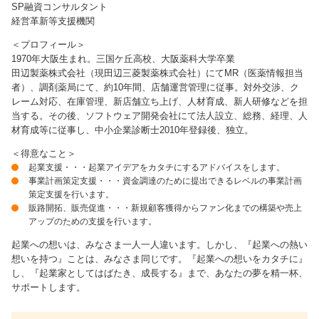
SP融資コンサルタント
経営革新等支援機関
＜プロフィール＞
1970年大阪生まれ。三国ケ丘高校、大阪薬科大学卒業
田辺製薬株式会社（現田辺三菱製薬株式会社）にてMR（医薬情報担当
者）、調剤薬局にて、約10年間、店舗運営管理に従事。対外交渉、ク
レーム対応、在庫管理、新店舗立ち上げ、人材育成、新人研修などを担
当する。その後、ソフトウェア開発会社にて法人設立、総務、経理、人
材育成等に従事し、中小企業診断士2010年登録後、独立。
＜得意なこと＞
起業支援・・・起業アイデアをカタチにするアドバイスをします。
事業計画策定支援・・・資金調達のために提出できるレベルの事業計画
策定支援を行います。
販路開拓、販売促進・・・新規顧客獲得からファン化までの構築や売上
アップのための支援を行います。
起業への想いは、みなさま一人一人違います。しかし、『起業への熱い
想いを持つ』ことは、みなさま同じです。『起業への想いをカタチに』
し、『起業家としてはばたき、成長する』まで、あなたの夢を精一杯、
サポートします。